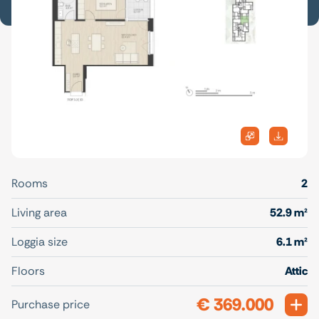
Rooms
2
Living area
52.9 m²
Loggia size
6.1 m²
Floors
Attic
€ 369.000
Exp
Purchase price