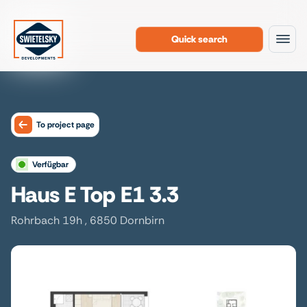
Quick search
To the content
To project page
verfügbar
Haus E Top E1 3.3
Rohrbach 19h , 6850 Dornbirn