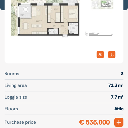
Rooms
3
Living area
71.3 m²
Loggia size
7.7 m²
Floors
Attic
€ 535.000
Exp
Purchase price