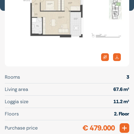
Rooms
3
Living area
67.6 m²
Loggia size
11.2 m²
Floors
2. Floor
€ 479.000
Exp
Purchase price