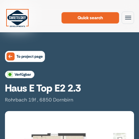
Quick search
To the content
To project page
verfügbar
Haus E Top E2 2.3
Rohrbach 19f , 6850 Dornbirn