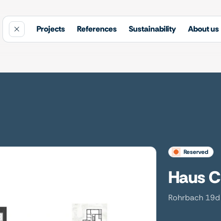
Projects
References
Sustainability
About us
reserved
Haus C
Rohrbach 19d 