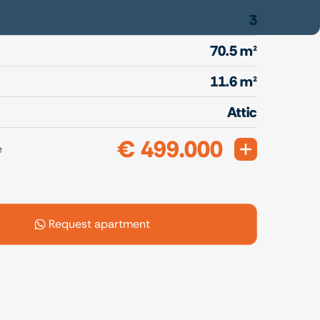
3
70.5 m²
11.6 m²
Attic
€ 499.000
Expand
e
Request apartment