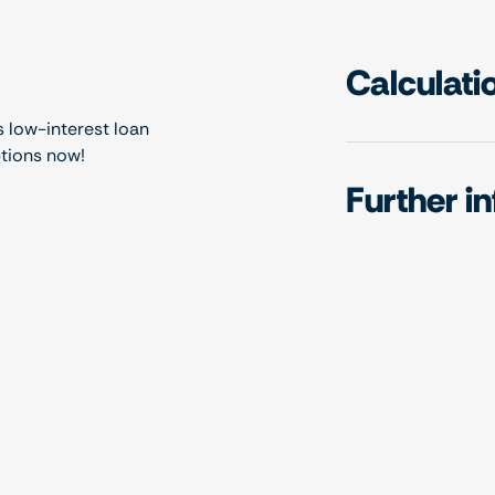
Calculati
s low-interest loan
ptions now!
Further i