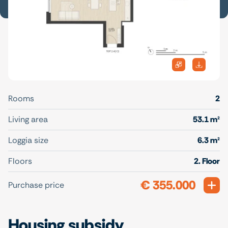
Rooms
2
Living area
53.1 m²
Loggia size
6.3 m²
Floors
2. Floor
€ 355.000
Exp
Purchase price
Housing subsidy