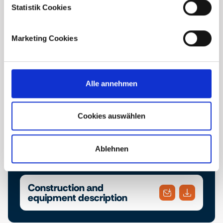
Statistik Cookies
Marketing Cookies
Downloads
Find the project brochure and the construction
Alle annehmen
and equipment description here. Download the
documents you require or conveniently send
them to an email address of your choice.
Cookies auswählen
Ablehnen
Brochure
Construction and
equipment description