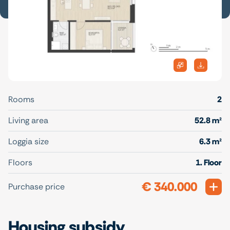
Rooms
2
Living area
52.8 m²
Loggia size
6.3 m²
Floors
1. Floor
€ 340.000
Exp
Purchase price
Housing subsidy