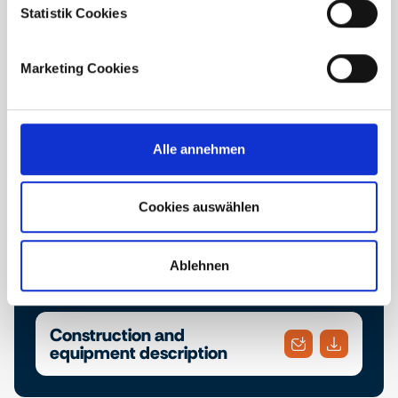
Statistik Cookies
Marketing Cookies
Downloads
Find the project brochure and the construction
Alle annehmen
and equipment description here. Download the
documents you require or conveniently send
them to an email address of your choice.
Cookies auswählen
Ablehnen
Brochure
Construction and
equipment description