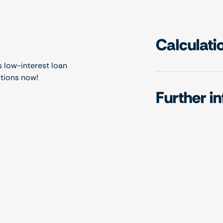
Calculati
s low-interest loan
ptions now!
Further i