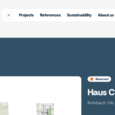
Projects
References
Sustainability
About us
reserved
Haus C
Rohrbach 19c 