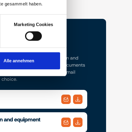
nste gesammelt haben.
Marketing Cookies
t brochure and the construction and
Alle annehmen
ription here. Download the documents
conveniently send them to an email
 choice.
on and equipment