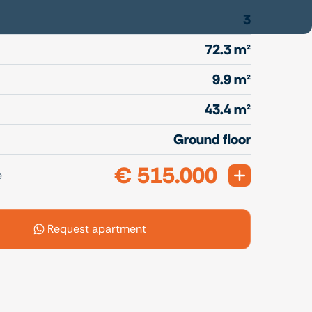
3
72.3 m²
9.9 m²
43.4 m²
Ground floor
€ 515.000
Expand
e
Request apartment