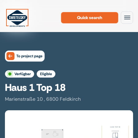
Quick search
To the content
To project page
verfügbar
eligible
Haus 1 Top 18
Marienstraße 10 , 6800 Feldkirch