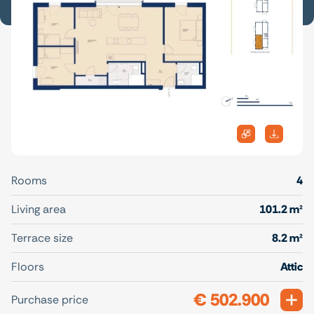
Rooms
4
Living area
101.2 m²
Terrace size
8.2 m²
Floors
Attic
€ 502.900
Exp
Purchase price