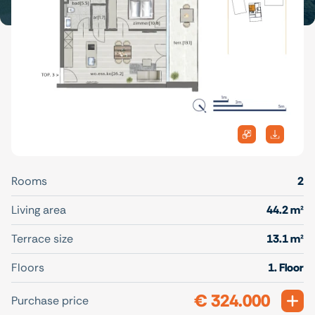
Rooms
2
Living area
44.2 m²
Terrace size
13.1 m²
Floors
1. Floor
€ 324.000
Exp
Purchase price