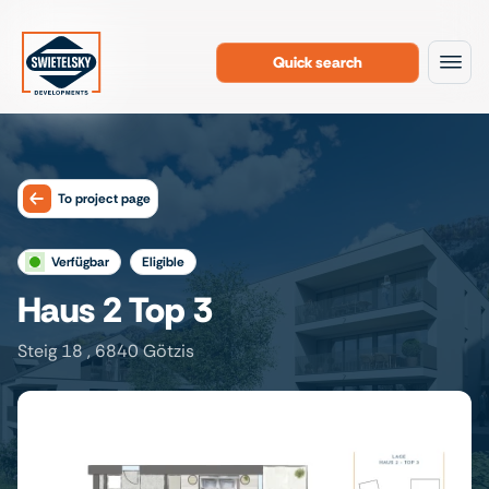
Quick search
To the content
To project page
verfügbar
eligible
Haus 2 Top 3
Steig 18 , 6840 Götzis