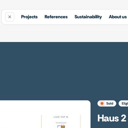
Projects
References
Sustainability
About us
sold
elig
Haus 2