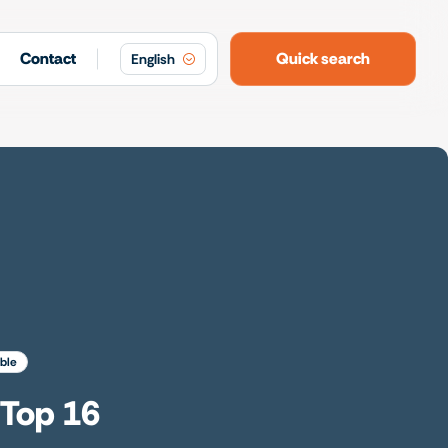
Contact
Quick search
English
ible
 Top 16