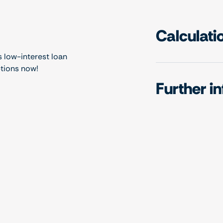
Calculati
s low-interest loan
ptions now!
Further i