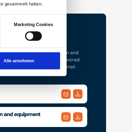
nste gesammelt haben.
Marketing Cookies
t brochure and the construction and
ription here. Download your desired
Alle annehmen
onveniently send them to an email
 choice.
on and equipment