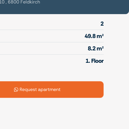
10 , 6800 Feldkirch
2
49.8 m²
8.2 m²
1. Floor
Request apartment