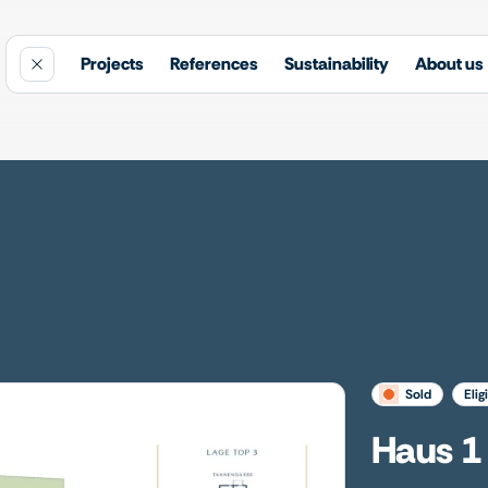
Projects
References
Sustainability
About us
sold
elig
Haus 1