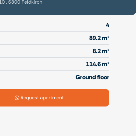
10 , 6800 Feldkirch
4
89.2 m²
8.2 m²
114.6 m²
Ground floor
Request apartment