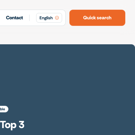
Contact
Quick search
English
ible
 Top 3