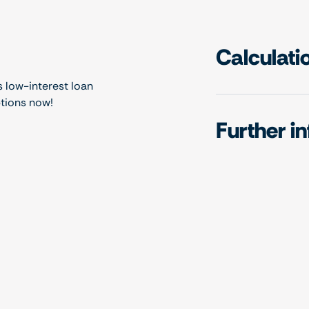
Calculati
s low-interest loan
ptions now!
Further i