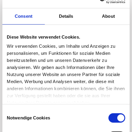
Nebenkosten
Consent
Details
About
Kaufvertragskosten
1,2%
Diese Website verwendet Cookies.
Wir verwenden Cookies, um Inhalte und Anzeigen zu
Grunderwerbsteuer
3,5%
personalisieren, um Funktionen für soziale Medien
bereitzustellen und um unseren Datenverkehr zu
Grundbucheintragungsgebü
analysieren. Wir geben auch Informationen über Ihre
1,1%
hren
Nutzung unserer Website an unsere Partner für soziale
Medien, Werbung und Analysen weiter, die diese mit
anderen Informationen kombinieren können, die Sie ihnen
zur Verfügung gestellt haben oder die sie aus Ihrer
Nutzung ihrer Dienste gesammelt haben.
Consent
Notwendige Cookies
Selection