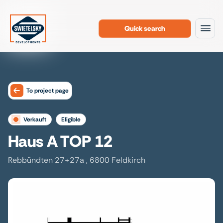
Quick search
To the content
To project page
verkauft
eligible
Haus A TOP 12
Rebbündten 27+27a , 6800 Feldkirch