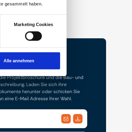
nste gesammelt haben.
Marketing Cookies
Alle annehmen
 die Projektbroschüre und die Bau- und
chreibung. Laden Sie sich ihre
kumente herunter oder schicken Sie
 eine E-Mail Adresse Ihrer Wahl.