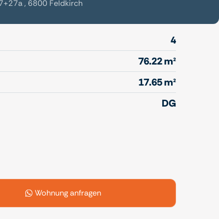
+27a , 6800 Feldkirch
4
76.22 m²
17.65 m²
DG
Wohnung anfragen