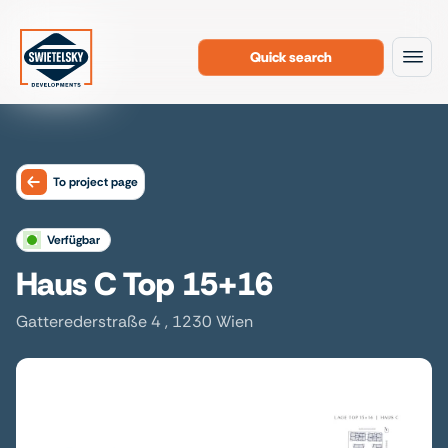
Quick search
To the content
To project page
verfügbar
Haus C Top 15+16
Gatterederstraße 4 , 1230 Wien