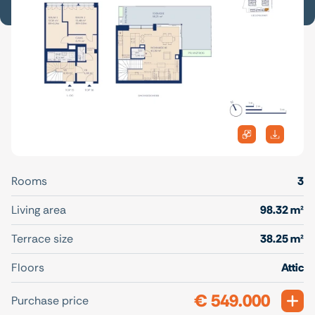
Rooms
3
Living area
98.32 m²
Terrace size
38.25 m²
Floors
Attic
€ 549.000
Exp
Purchase price