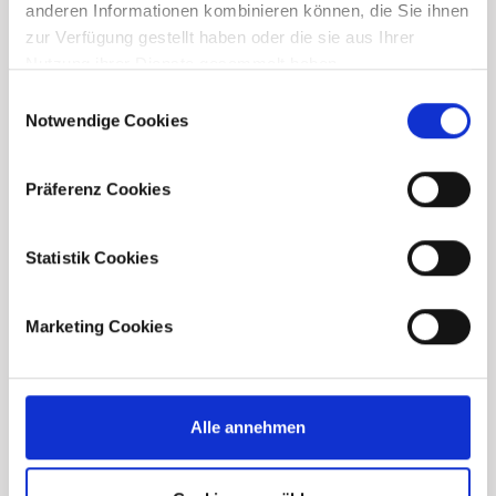
anderen Informationen kombinieren können, die Sie ihnen
zur Verfügung gestellt haben oder die sie aus Ihrer
Nutzung ihrer Dienste gesammelt haben.
Consent
Notwendige Cookies
Selection
Downloads
Präferenz Cookies
Find the project brochure and the construction
and equipment description here. Download your
Statistik Cookies
desired documents or conveniently send them to
an email address of your choice.
Marketing Cookies
Brochure
Alle annehmen
Construction and
equipment description -
Existing Building