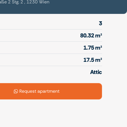
ße 2 Stg. 2 , 1230 Wien
3
80.32 m²
1.75 m²
17.5 m²
Attic
Request apartment