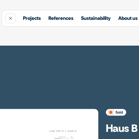
Projects
References
Sustainability
About us
sold
Haus B