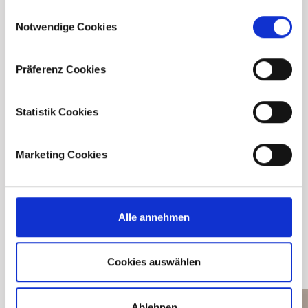
Consent
Notwendige Cookies
Selection
Präferenz Cookies
Downloads
Statistik Cookies
Broschüre
Marketing Cookies
Bau- und
Ausstattungsbeschreibung
Alle annehmen
Neubau
Cookies auswählen
Ablehnen