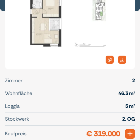
Zimmer
2
Wohnfläche
46.3 m²
Loggia
5 m²
Stockwerk
2. OG
€ 319.000
Exp
Kaufpreis