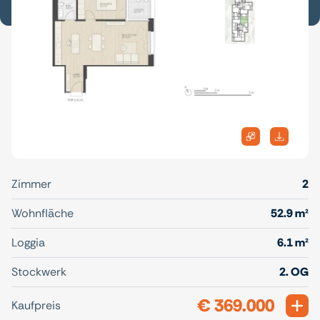
Zimmer
2
Wohnfläche
52.9 m²
Loggia
6.1 m²
Stockwerk
2. OG
€ 369.000
Exp
Kaufpreis