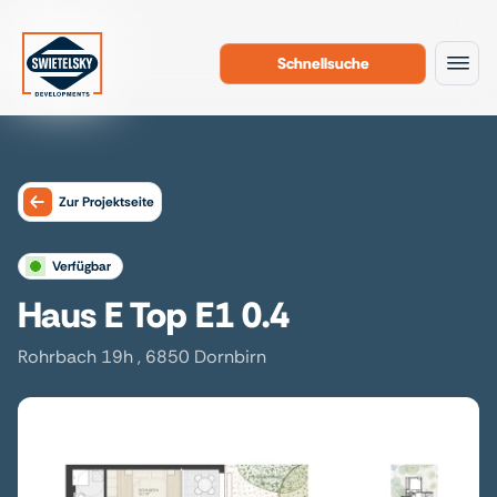
Schnellsuche
Zum Inhalt
Zur Projektseite
verfügbar
Haus E Top E1 0.4
Rohrbach 19h , 6850 Dornbirn