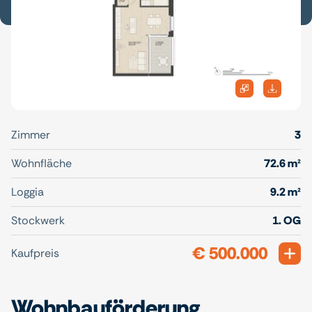
Zimmer
3
Wohnfläche
72.6 m²
Loggia
9.2 m²
Stockwerk
1. OG
€ 500.000
Exp
Kaufpreis
Wohnbauförderung