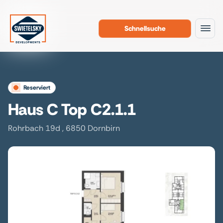
Schnellsuche
Zum Inhalt
reserviert
Haus C Top C2.1.1
Rohrbach 19d , 6850 Dornbirn