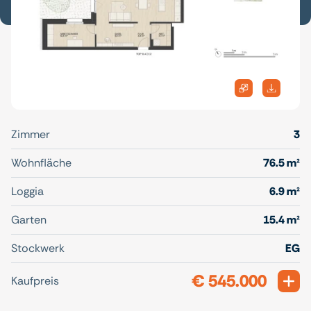
Zimmer
3
Wohnfläche
76.5 m²
Loggia
6.9 m²
Garten
15.4 m²
Stockwerk
EG
€ 545.000
Exp
Kaufpreis