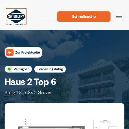
Schnellsuche
Zum Inhalt
Zur Projektseite
verfügbar
förderungsfähig
Haus 2 Top 6
Steig 18 , 6840 Götzis