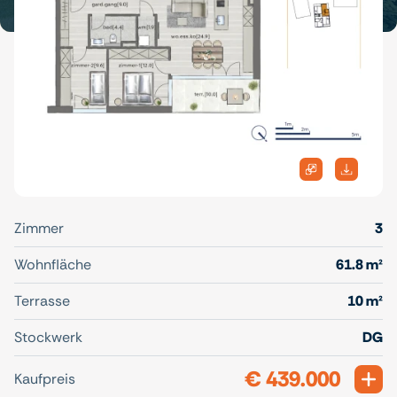
Zimmer
3
Wohnfläche
61.8 m²
Terrasse
10 m²
Stockwerk
DG
€ 439.000
Exp
Kaufpreis