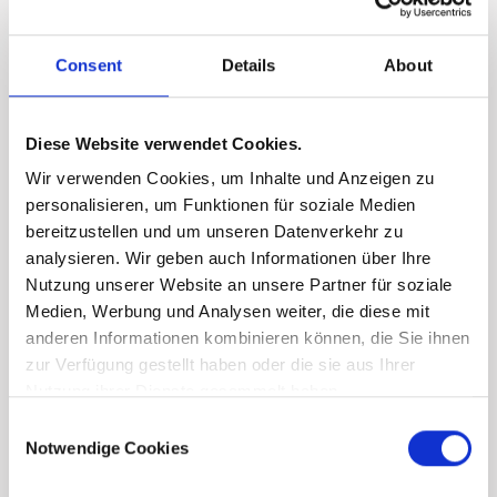
Wohnbauförderung
Consent
Details
About
Hohe Landeswohnbauförderung möglich - sichern Sie
sich dieses zinsgünstige Darlehen und profitieren Sie
Diese Website verwendet Cookies.
jetzt von den attraktiven Finanzierungsmöglichkeiten!
Wir verwenden Cookies, um Inhalte und Anzeigen zu
personalisieren, um Funktionen für soziale Medien
Angaben zur Förderung
bereitzustellen und um unseren Datenverkehr zu
analysieren. Wir geben auch Informationen über Ihre
Nutzung unserer Website an unsere Partner für soziale
Medien, Werbung und Analysen weiter, die diese mit
Weitere Informationen
anderen Informationen kombinieren können, die Sie ihnen
zur Verfügung gestellt haben oder die sie aus Ihrer
Nutzung ihrer Dienste gesammelt haben.
Finanzierungsrechner
Consent
Notwendige Cookies
Selection