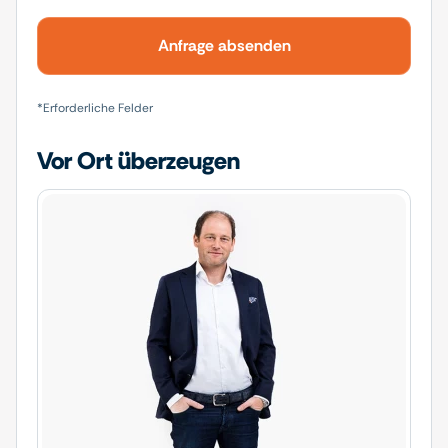
Check
Contact person
Project
Anfrage absenden
*Erforderliche Felder
Vor Ort überzeugen