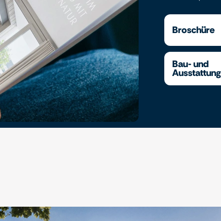
Broschüre
Bau- und
Ausstattun