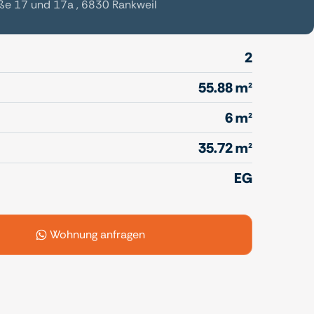
ße 17 und 17a , 6830 Rankweil
2
55.88 m²
6 m²
35.72 m²
EG
Wohnung anfragen