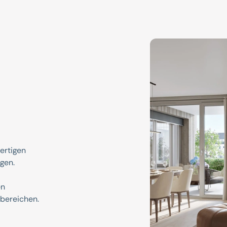
fertigen
gen.
en
bereichen.