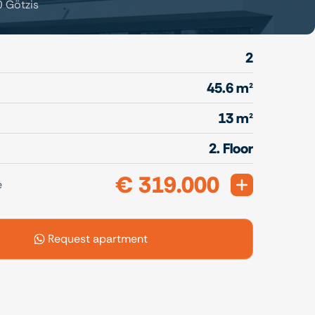
0 Götzis
2
45.6 m²
13 m²
2. Floor
€ 319.000
Expand
e
Request apartment