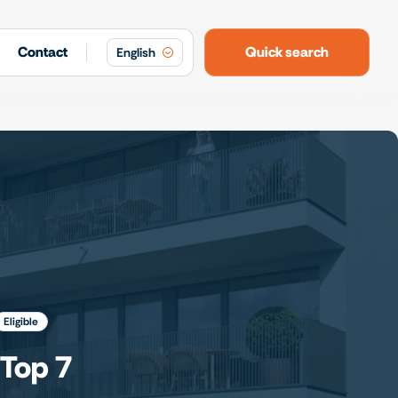
Contact
Quick search
English
eligible
 Top 7