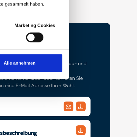
nste gesammelt haben.
Marketing Cookies
 die Projektbroschüre und die Bau- und
Alle annehmen
chreibung. Laden Sie sich ihre
kumente herunter oder schicken Sie
 eine E-Mail Adresse Ihrer Wahl.
gsbeschreibung