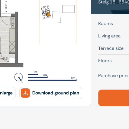
Steig 18 , 684
Rooms
Living area
Terrace size
Floors
Purchase pric
nlarge
Download ground plan