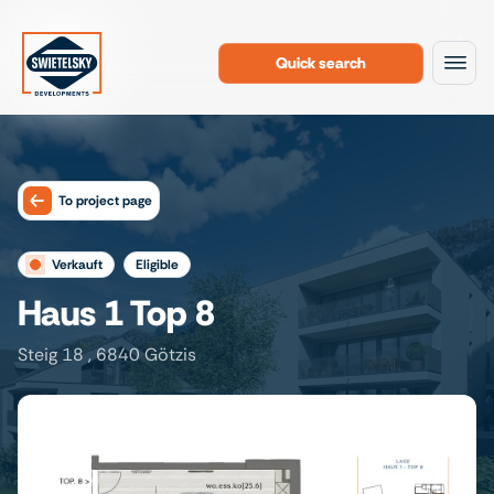
Quick search
To the content
To project page
verkauft
eligible
Haus 1 Top 8
Steig 18 , 6840 Götzis