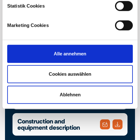
Statistik Cookies
Marketing Cookies
Downloads
Find the project brochure and the construction
Alle annehmen
and equipment description here. Download your
desired documents or conveniently send them to
Cookies auswählen
an email address of your choice.
Ablehnen
Brochure
Construction and
equipment description