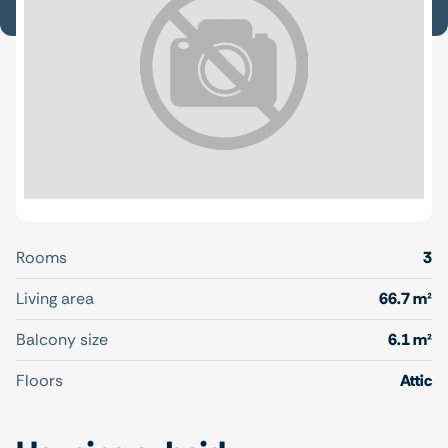
Rooms
3
Living area
66.7 m²
Balcony size
6.1 m²
Floors
Attic