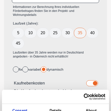
Consent
Details
About