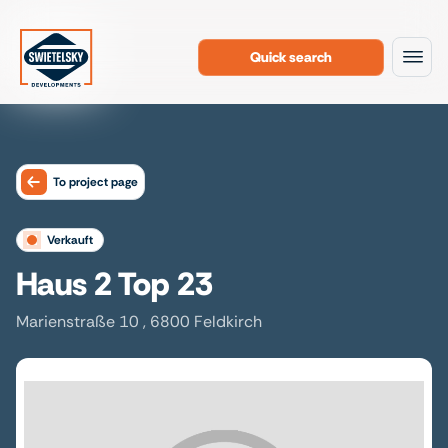
Quick search
To the content
To project page
verkauft
Haus 2 Top 23
Marienstraße 10 , 6800 Feldkirch