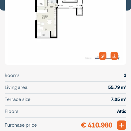
Rooms
2
Living area
55.79 m²
Terrace size
7.05 m²
Floors
Attic
€ 410.980
Exp
Purchase price