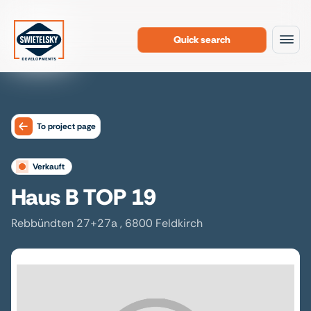
Quick search
To the content
To project page
verkauft
Haus B TOP 19
Rebbündten 27+27a , 6800 Feldkirch