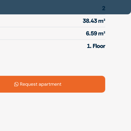
2
38.43 m²
6.59 m²
1. Floor
Request apartment