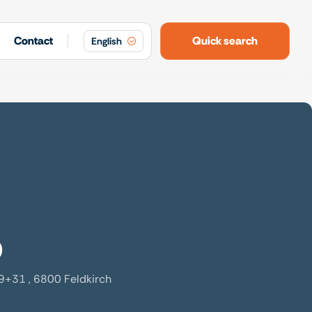
Contact
Quick search
English
9
+31 , 6800 Feldkirch