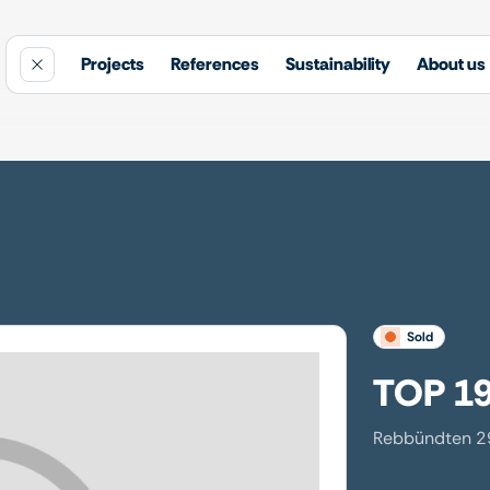
Projects
References
Sustainability
About us
sold
TOP 1
Rebbündten 29