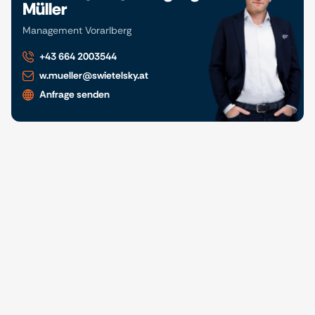
Müller
Management Vorarlberg
+43 664 2003544
w.mueller@swietelsky.at
Anfrage senden