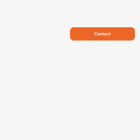
Contact
Swietelsky Developments
Projects
References
Sustainability
About us
Contact
Data protection