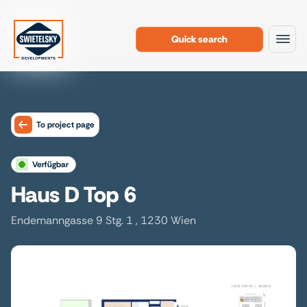
Quick search
To the content
To project page
verfügbar
Haus D Top 6
Endemanngasse 9 Stg. 1 , 1230 Wien