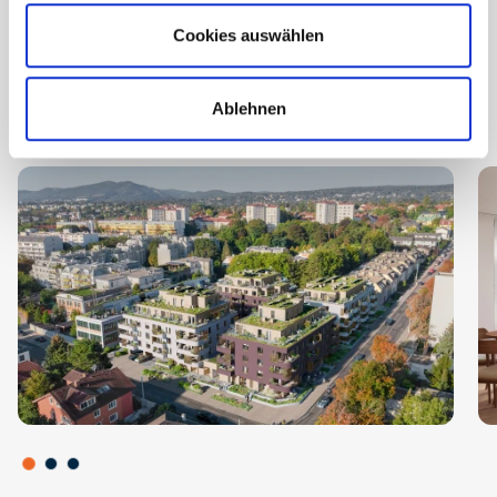
Construction and
Cookies auswählen
equipment description -
New Building
Ablehnen