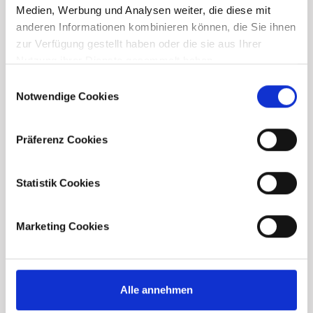
Medien, Werbung und Analysen weiter, die diese mit
anderen Informationen kombinieren können, die Sie ihnen
zur Verfügung gestellt haben oder die sie aus Ihrer
Nutzung ihrer Dienste gesammelt haben.
Consent
Notwendige Cookies
Selection
Downloads
Präferenz Cookies
Find the project brochure and the construction
and equipment description here. Download your
Statistik Cookies
desired documents or conveniently send them to
an email address of your choice.
Marketing Cookies
Broschüre
Brochure
Alle annehmen