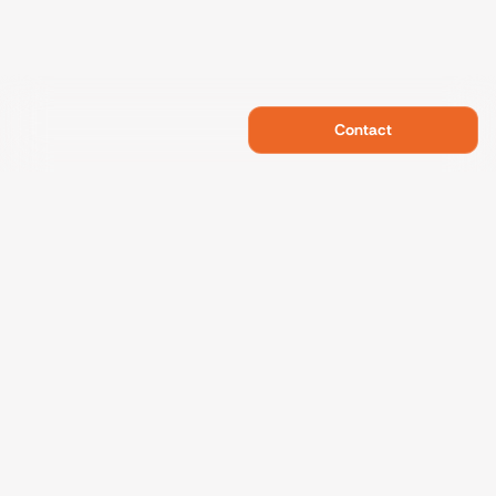
Contact
Swietelsky Developments
Projects
References
Sustainability
About us
Contact
Data protection