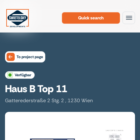
Quick search
To the content
To project page
verfügbar
Haus B Top 11
Gatterederstraße 2 Stg. 2 , 1230 Wien