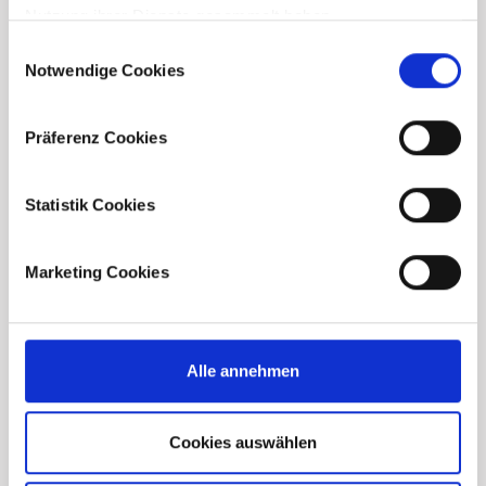
Nutzung ihrer Dienste gesammelt haben.
Consent
Notwendige Cookies
Selection
Präferenz Cookies
Downloads
Statistik Cookies
Marketing Cookies
Broschüre
Bau- und
Alle annehmen
Ausstattungsbeschreibung
Cookies auswählen