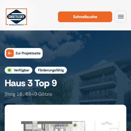
Schnellsuche
Zum Inhalt
Zur Projektseite
verfügbar
förderungsfähig
Haus 3 Top 9
Steig 18 , 6840 Götzis