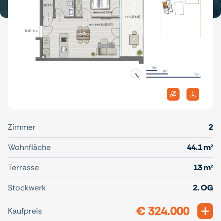
Zimmer
2
Wohnfläche
44.1 m²
Terrasse
13 m²
Stockwerk
2. OG
€ 324.000
Exp
Kaufpreis