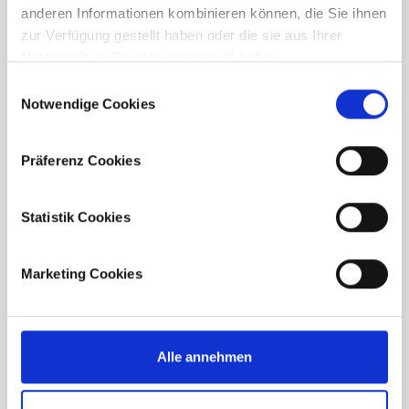
anderen Informationen kombinieren können, die Sie ihnen
Nachname*
zur Verfügung gestellt haben oder die sie aus Ihrer
Nutzung ihrer Dienste gesammelt haben.
Consent
Telefonnummer*
Notwendige Cookies
Selection
Präferenz Cookies
E-Mail Adresse*
Statistik Cookies
Mit dem Absenden des Formulars akzeptieren Sie unsere
Datenschutzbestimmungen
. *
Marketing Cookies
Check
Contact person
Project
Anfrage absenden
Alle annehmen
*Erforderliche Felder