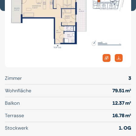
Zimmer
3
Wohnfläche
79.51 m²
Balkon
12.37 m²
Terrasse
16.78 m²
Stockwerk
1. OG