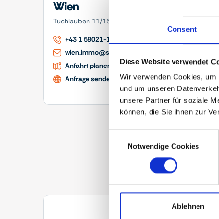
Wien
Tsc
Tuchlauben 11/15, 1010 Wien
Sokolo
Consent
+43 1 58021-1717
+4
wien.immo@swietelsky.at
im
Diese Website verwendet Co
Anfahrt planen
An
Wir verwenden Cookies, um In
Anfrage senden
An
und um unseren Datenverkehr
unsere Partner für soziale M
können, die Sie ihnen zur Ve
Consent
Notwendige Cookies
Selection
Ablehnen