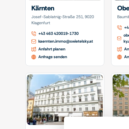
Kärnten
Obe
Josef-Sablatnig-Straße 251, 9020
Baumb
Klagenfurt
+4
+43 463 420019-1730
ob
kaernten.immo@swietelsky.at
ky.
Anfahrt planen
An
Anfrage senden
An