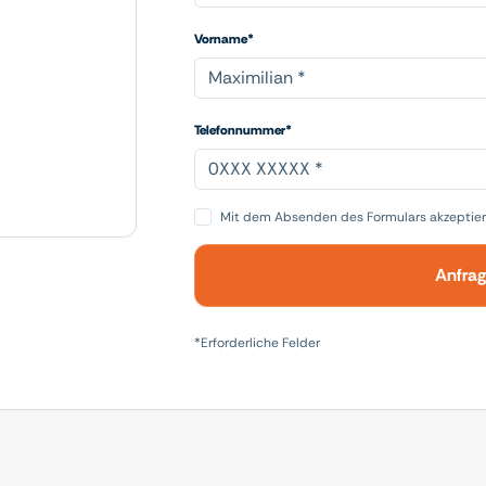
Vorname*
Telefonnummer*
Mit dem Absenden des Formulars akzeptier
Check
Contact person
Anfra
*Erforderliche Felder