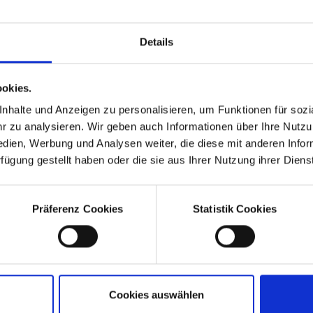
hechien
Deutschland
vská 192/79, 186 00 Prag
Ria-Burkei-Straße 13, 81249
Details
München
20604122212
+49 89 820750 5512
mo@swietelsky.cz
okies.
immo@swietelsky.de
fahrt planen
Anfahrt planen
halte und Anzeigen zu personalisieren, um Funktionen für sozia
frage senden
 zu analysieren. Wir geben auch Informationen über Ihre Nutz
Anfrage senden
edien, Werbung und Analysen weiter, die diese mit anderen Info
rfügung gestellt haben oder die sie aus Ihrer Nutzung ihrer Die
Präferenz Cookies
Statistik Cookies
Cookies auswählen