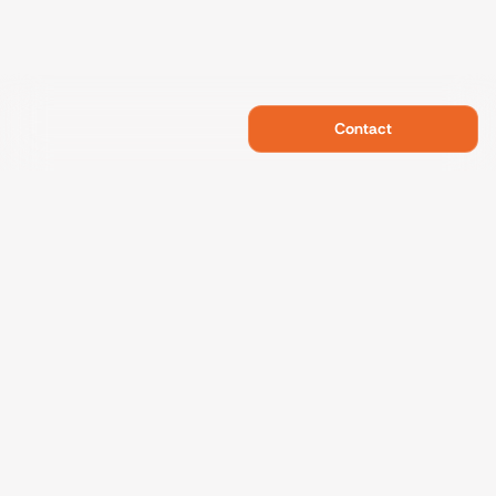
Contact
Swietelsky Developments
Projects
References
Sustainability
About us
Contact
Data protection