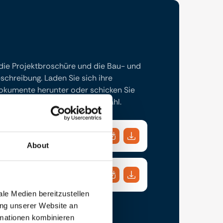
 die Projektbroschüre und die Bau- und
chreibung. Laden Sie sich ihre
kumente herunter oder schicken Sie
 eine E-Mail Adresse Ihrer Wahl.
About
gsbeschreibung
le Medien bereitzustellen
ung unserer Website an
rmationen kombinieren