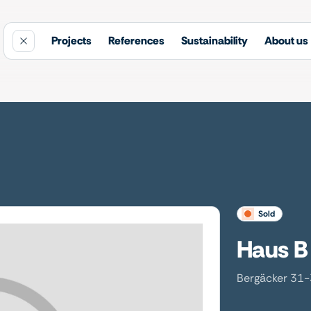
Projects
References
Sustainability
About us
sold
Haus B
Bergäcker 31-