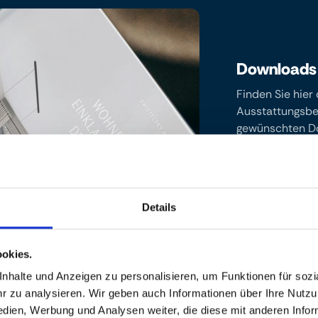
Downloads
Finden Sie hier
Ausstattungsbes
gewünschten Do
diese bequem an
Broschüre
Details
Bau- und
Ausstattun
okies.
halte und Anzeigen zu personalisieren, um Funktionen für sozia
 zu analysieren. Wir geben auch Informationen über Ihre Nutz
edien, Werbung und Analysen weiter, die diese mit anderen Info