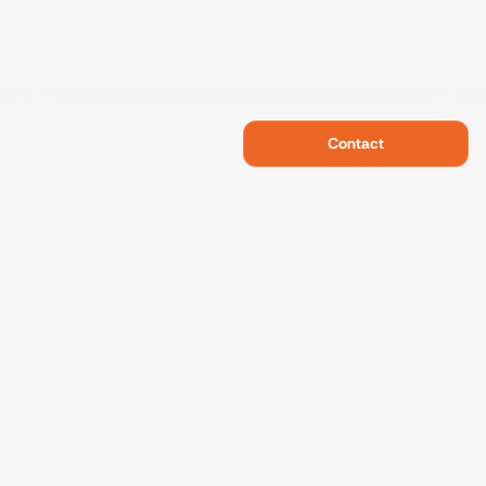
Contact
Swietelsky Developments
Projects
References
Sustainability
About us
Contact