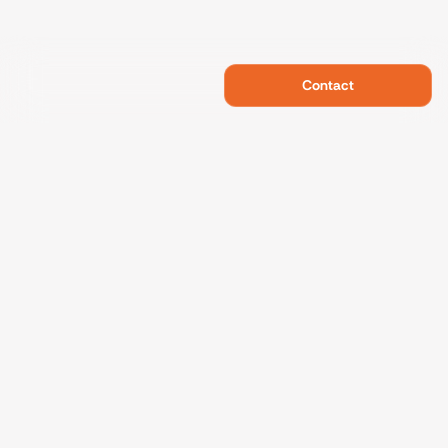
Contact
Swietelsky Developments
Projects
References
Sustainability
About us
Contact
Data protection
Imprint