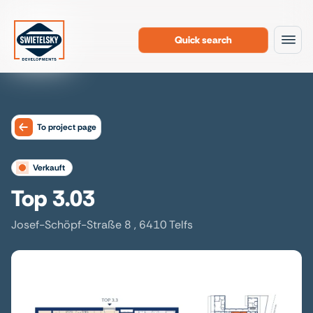
Quick search
To the content
To project page
verkauft
Top 3.03
Josef-Schöpf-Straße 8 , 6410 Telfs