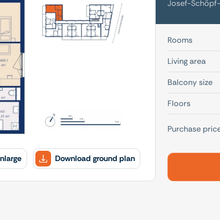
Josef-Schöpf-
Rooms
Living area
Balcony size
Floors
Purchase pric
nlarge
Download ground plan