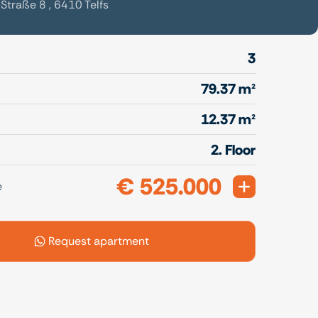
Straße 8 , 6410 Telfs
3
79.37 m²
12.37 m²
2. Floor
€ 525.000
Expand
e
Request apartment