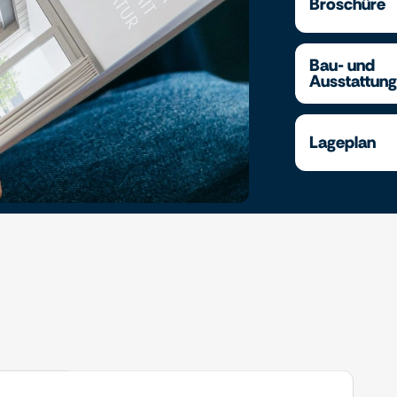
Broschüre
Bau- und
Ausstattun
Lageplan