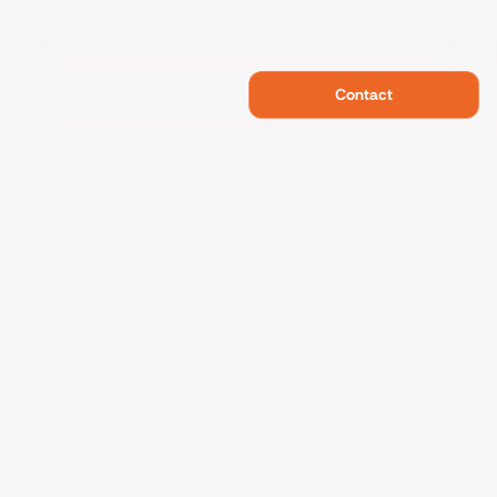
Contact
Swietelsky Developments
Projects
References
Sustainability
About us
Contact
Data protection
Imprint