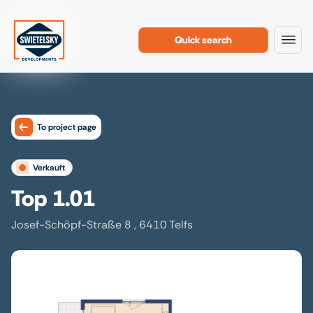
Quick search
To the content
To project page
verkauft
Top 1.01
Josef-Schöpf-Straße 8 , 6410 Telfs