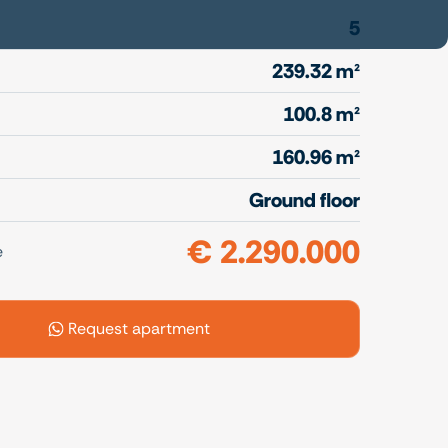
5
239.32 m²
100.8 m²
160.96 m²
Ground floor
€ 2.290.000
e
enlarge
Download grou
Request apartment