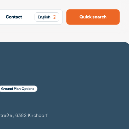
Contact
Quick search
English
ground plan options
Straße , 6382 Kirchdorf