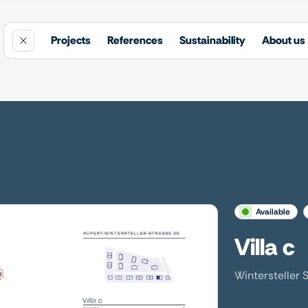
Projects
References
Sustainability
About us
available
Villa c
Wintersteller 