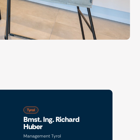
Tyrol
Bmst. Ing. Richard
Huber
Management Tyrol