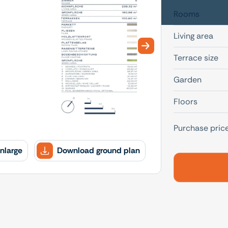
Rooms
Living area
Next slide
Terrace size
Garden
Floors
Purchase pric
nlarge
Download ground plan