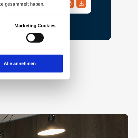
nste gesammelt haben.
gsbeschreibung
Marketing Cookies
Alle annehmen