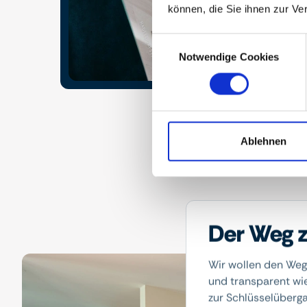
können, die Sie ihnen zur Ve
Consent
Notwendige Cookies
Selection
Ablehnen
Der Weg z
Wir wollen den Weg
und transparent wi
zur Schlüsselübergab