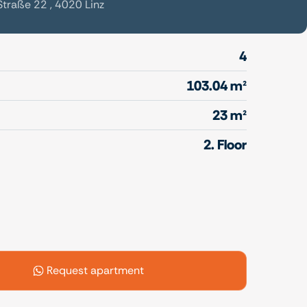
Straße 22 , 4020 Linz
4
103.04 m²
23 m²
2. Floor
Request apartment