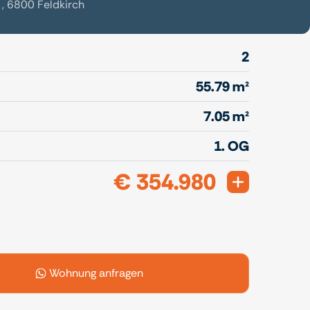
 , 6800 Feldkirch
2
55.79 m²
7.05 m²
1. OG
€ 354.980
Expand
Wohnung anfragen