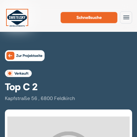
Schnellsuche
Zum Inhalt
Zur Projektseite
verkauft
Top C 2
Kapfstraße 56 , 6800 Feldkirch