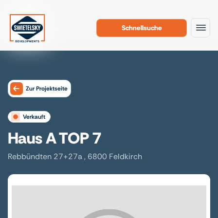
Schnellsuche
Zum Inhalt
Zur Projektseite
verkauft
Haus A TOP 7
Rebbündten 27+27a , 6800 Feldkirch