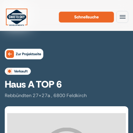
Schnellsuche
Zum Inhalt
Zur Projektseite
verkauft
Haus A TOP 6
Rebbündten 27+27a , 6800 Feldkirch