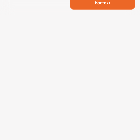
Kontakt
Swietelsky Developments
Projekte
Referenzen
Nachhaltigkeit
Über uns
Kontakt
Datenschutz
Impressum
Fakten
© Swietelsky Developments 2026